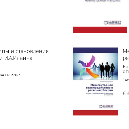
ипы и становление
Ме
и И.А.Ильина
ре
Ро
от
-8433-1270-7
Ека
€ 