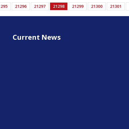
1295
21296
21297
21298
21299
21300
21301
Current News