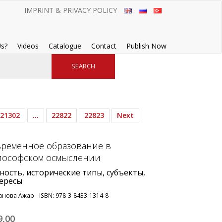
IMPRINT & PRIVACY POLICY
s?
Videos
Catalogue
Contact
Publish Now
21302
…
22822
22823
Next
ременное образование в
лософском осмыслении
ность, исторические типы, субъекты,
ересы
анова Ажар - ISBN: 978-3-8433-1314-8
9,
00