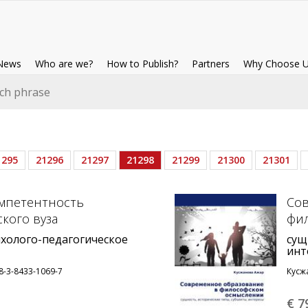
News
Who are we?
How to Publish?
Partners
Why Choose U
1295
21296
21297
21298
21299
21300
21301
мпетентность
Сов
ского вуза
фи
ихолого-педагогическое
сущ
инт
8-3-8433-1069-7
Кусж
€ 7