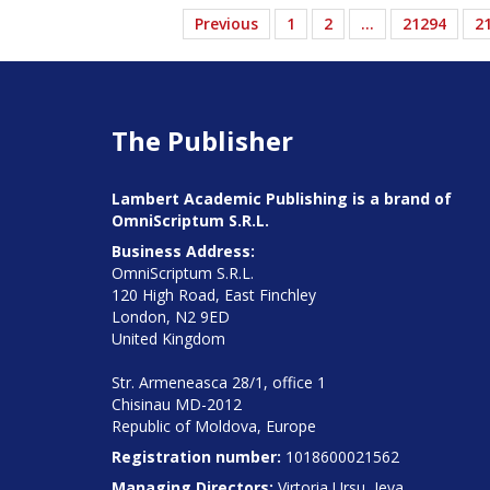
Previous
1
2
…
21294
2
The Publisher
Lambert Academic Publishing is a brand of
OmniScriptum S.R.L.
Business Address:
OmniScriptum S.R.L.
120 High Road, East Finchley
London, N2 9ED
United Kingdom
Str. Armeneasca 28/1, office 1
Chisinau MD-2012
Republic of Moldova, Europe
Registration number:
1018600021562
Managing Directors:
Virtoria Ursu, Ieva