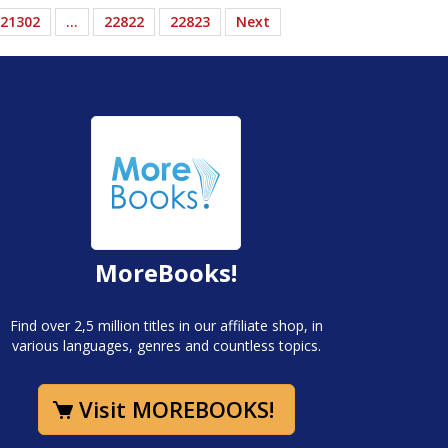
21302
…
22822
22823
Next
MoreBooks!
Find over 2,5 million titles in our affiliate shop, in
various languages, genres and countless topics.
Visit MOREBOOKS!