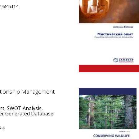
8443-1811-1
ationship Management
t, SWOT Analysis,
r Generated Database,
7-9