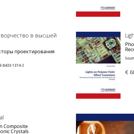
творчество в высшей
Lig
Pho
Rec
кторы проектирования
Soum
3-8433-1374-2
€ 6
al
in Composite
onic Crystals