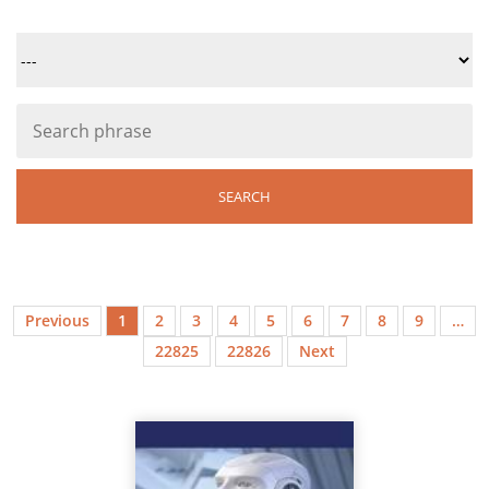
Previous
1
2
3
4
5
6
7
8
9
…
22825
22826
Next